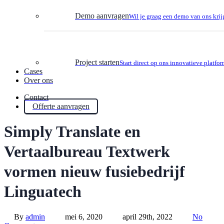
Demo aanvragen
Wil je graag een demo van ons kri
Project starten
Start direct op ons innovatieve platfo
Cases
Over ons
Contact
Offerte aanvragen
Simply Translate en
Vertaalbureau Textwerk
vormen nieuw fusiebedrijf
Linguatech
By
admin
mei 6, 2020
april 29th, 2022
No