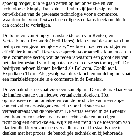
spoedig mogelijk in te gaan zetten op het ontwikkelen van
technologie. Simply Translate is al ruim vijf jaar bezig met het
ontwikkelen van de gewenste technologie voor e-commerce,
waardoor het voor Textwerk een uitgelezen kans bleek om hierin
een aandeel te verkrijgen.
De founders van Simply Translate (Jeroen van Benten) en
Vertaalbureau Textwerk (Jordi Heres) delen vanaf de start van hun
bedrijven een gezamenlijke visie; “Vertalen moet eenvoudiger en
efficiënter kunnen”. Deze visie spreekt voornamelijk klanten aan in
de e-commerce-sector, wat de reden is waarom een groot deel van
het klantenbestand van Linguatech zich in deze sector begeeft. De
bedrijven hebben klanten bediend als Bol.com, Coolblue.nl,
Expedia en Tix.nl. Als gevolg van deze krachtenbundeling ontstaat
een marktleiderpositie in e-commerce in de Benelux.
De vertaalindustrie staat voor een kantelpunt. De markt is klaar voor
de implementatie van nieuwe vertaaltechnologieën. Het
optimaliseren en automatiseren van de productie van meertalige
content zullen doorslaggevend zijn voor het succes van
vertaalbureaus van de toekomst. De vertaalwereld in de Benelux
kent honderden spelers, waarvan slechts enkelen hun eigen
technologieën ontwikkelen. Wij zien een trend in de toestroom van
klanten die kiezen voor een vertaalbureau dat in staat is mee te
denken met het proces, de benodigde techniek en bijbehorende