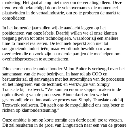
marketing. Het gaat al lang niet meer om de vertaling alleen. Deze
trend wordt bekrachtigd door de vele overnames die momenteel
plaatsvinden in de vertaalindustrie, om zo te proberen de markt te
consolideren.
In het komende jaar zullen wij de aandacht leggen op het
positioneren van onze labels. Daarbij willen we al onze klanten
toegang geven tot onze technologieën, waardoor zij een snellere
time-to-market realiseren. De techniek beperkt zich niet tot
snelgroeiende industrieën, maar wordt ook beschikbaar voor
overheden die op zoek zijn naar derde partijen die meehelpen om
overheidsprocessen te automatiseren.
Directeur en medeaandeelhouder Milou Buiter is verheugd over het
samengaan van de twee bedrijven. In haar rol als COO en
bestuurder zal zij aanvangen met het stroomlijnen van de processen
en het integreren van de techniek en werkwijze van Simply
Translate bij Textwerk. “We kunnen enorme stappen maken in de
optimalisering van de processen. Binnenkort zullen we het
gestroomlijnde en innovatieve proces van Simply Translate ook bij
Textwerk realiseren. Dit geeft ons de mogelijkheid ons nog beter te
richten op klantondersteuning.”
Onze ambitie is om op korte termijn een derde partij toe te voegen.
Dit zal resulteren in de groei van Linguatech naar een van de grotere